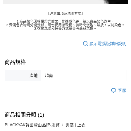
【注意事項及洗滌方式】
1.商品顏色因拍攝燈光效果可能造成色差，請以實品顏色為主。
2.深淺色衣物請分開洗滌；請勿使用柔軟精、長時間浸泡、濕放，以防染色。
3.衣物洗滌和保養方式請參考商品洗標。
顯示電腦版詳細說明
商品規格
產地
越南
客服
商品相關分類 (1)
BLACKYAK韓國登山品牌-服飾
男裝 | 上衣