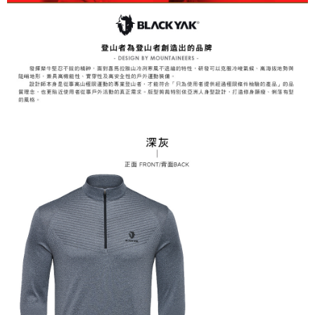
易，需依本服務之必要範圍內提供個人資料，並將交易相關給付款項請求債
權轉讓予恩沛科技股份有限公司。
付款後7-11取貨
２．關於個人資料處理事宜，請瀏覽以下網址：
每筆NT$60，滿NT$799(含以上)免運費
https://aftee.tw/terms/#terms3
３．未成年的使用者請事先徵得法定代理人或監護人之同意方可使用
宅配
「AFTEE先享後付」，若未經同意申辦者引起之損失，本公司不負相關責
任。
每筆NT$70，滿NT$799(含以上)免運費
４．使用「AFTEE先享後付」時，將依據個別帳號之用戶狀況，依本公司即
時審查核予不同之上限額度；若仍有額度不足之情形，本公司將視審查結果
請求用戶進行身份認證。
５．嚴禁一人註冊多個帳號或使用他人資訊註冊。若發現惡意使用之情形，
恩沛科技股份有限公司將有權停止該用戶之使用額度並採取法律行動。