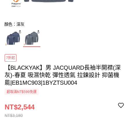
顏色：深灰
7折起
【BLACKYAK】男 JACQUARD長袖半開襟(深
灰)-春夏 吸濕快乾 彈性透氣 拉鍊設計 抑菌機
能|EB1MC903|1BYZTSU004
超取滿NT$599免運
NT$2,544
NT$3,180