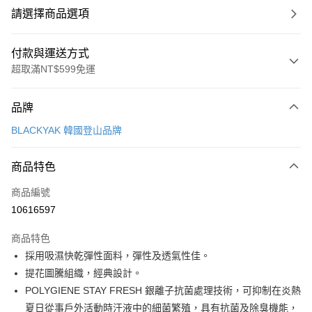
請選擇商品選項
付款與運送方式
超取滿NT$599免運
付款方式
品牌
信用卡一次付款
BLACKYAK 韓國登山品牌
超商取貨付款
商品特色
LINE Pay
商品編號
Apple Pay
10616597
街口支付
商品特色
悠遊付
採用吸濕快乾彈性面料，彈性及透氣性佳。
Google Pay
提花圖騰組織，經典設計。
POLYGIENE STAY FRESH 銀離子抗菌處理技術，可抑制在炎熱
全盈+PAY
夏日從事戶外活動時汗液中的細菌繁殖，具有抗菌及除臭機能，