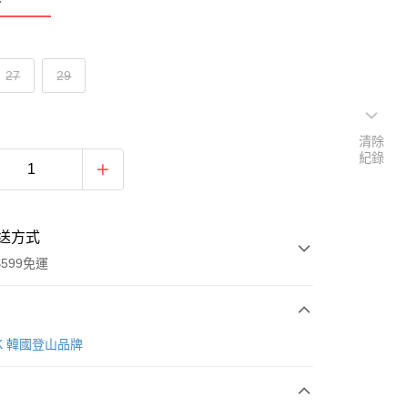
27
29
清除
紀錄
送方式
599免運
次付款
AK 韓國登山品牌
付款