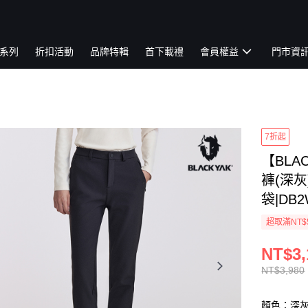
系列
折扣活動
品牌特輯
首下載禮
會員權益
門市資
7折起
【BLA
褲(深灰
袋|DB2
超取滿NT$
NT$3,
NT$3,980
顏色：深