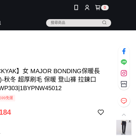
0
訊
CKYAK】女 MAJOR BONDING保暖長
)-秋冬 超厚刷毛 保暖 登山褲 拉鍊口
WP303|1BYPNW45012
599免運
184
灰