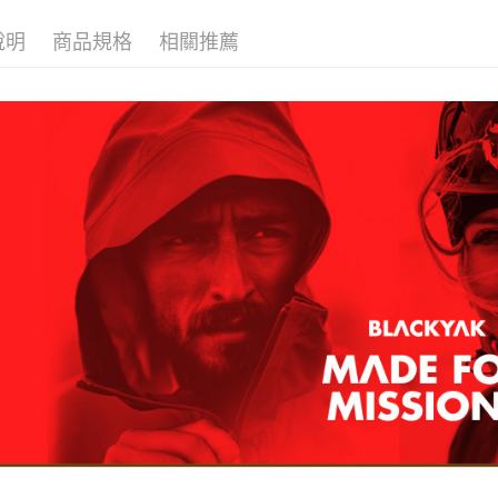
付款後全
２．訂單
３．收到繳
每筆NT$6
說明
商品規格
相關推薦
／ATM／
※ 請注意
萊爾富取
絡購買商品
先享後付
每筆NT$6
※ 交易是
是否繳費成
付款後萊
付客戶支
每筆NT$6
【注意事
7-11取貨
１．透過由
交易，需
每筆NT$6
求債權轉
２．關於
付款後7-1
https://aft
每筆NT$6
３．未成
「AFTE
宅配
任。
４．使用「
每筆NT$7
即時審查
結果請求
５．嚴禁
形，恩沛
動。