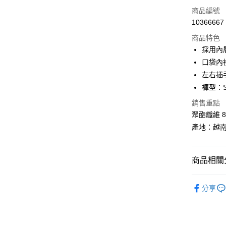
LINE Pay
商品編號
Apple Pay
10366667
商品特色
街口支付
採用內
悠遊付
口袋內裡
左右插
Google Pa
褲型：S
全盈+PAY
銷售重點
AFTEE先
聚酯纖維 8
相關說明
產地：越
【關於「A
ATM付款
AFTEE
便利好安
商品相關分
１．簡單
２．便利
運送方式
換季服飾｜
３．安心
分享
全家取貨
BLACKY
【「AFT
每筆NT$6
１．於結帳
付」結帳