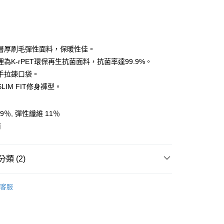
層厚刷毛彈性面料，保暖性佳。
為K-rPET環保再生抗菌面料，抗菌率達99.9%。
手拉鍊口袋。
y
LIM FIT修身褲型。
享後付
9％, 彈性纖維 11％
南
FTEE先享後付」】
先享後付是「在收到商品之後才付款」的支付方式。 讓您購物簡單
心！
類 (2)
：不需註冊會員、不需綁卡、不需儲值。
：只要手機號碼，簡訊認證，即可結帳。
任選2件7折
女裝 | 褲子
：先確認商品／服務後，再付款。
客服
付款
AK韓國登山品牌-服飾
女裝 | 褲子/裙裝
EE先享後付」結帳流程】
0，滿NT$599(含以上)免運費
方式選擇「AFTEE先享後付」後，將跳轉至「AFTEE先享後
頁面，進行簡訊認證並確認金額後，即可完成結帳。