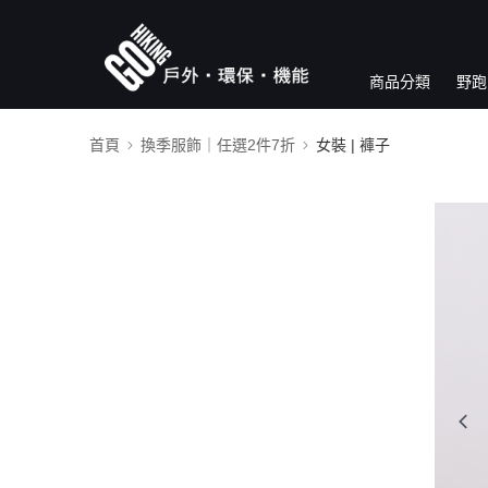
商品分類
野跑
首頁
換季服飾｜任選2件7折
女裝 | 褲子