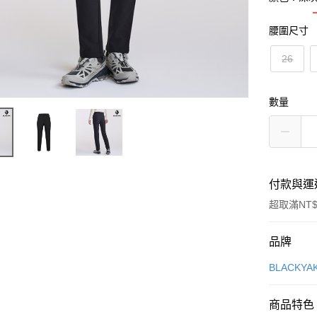
腰圍尺寸
26
數量
付款與運
超取滿NT$
付款方式
品牌
信用卡一
BLACKY
超商取貨
商品特色