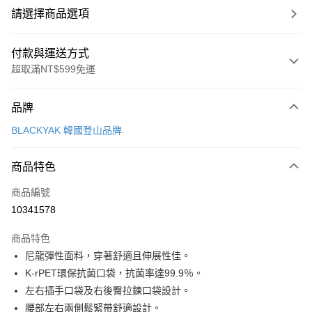
請選擇商品選項
付款與運送方式
超取滿NT$599免運
付款方式
品牌
信用卡一次付款
BLACKYAK 韓國登山品牌
超商取貨付款
商品特色
LINE Pay
商品編號
Apple Pay
10341578
街口支付
商品特色
悠遊付
尼龍彈性面料，穿著舒適且伸展性佳。
Google Pay
K-rPET環保抗菌口袋，抗菌率達99.9％。
左右插手口袋及右後臀拉鍊口袋設計。
全盈+PAY
腰部左右兩側鬆緊帶舒適設計。