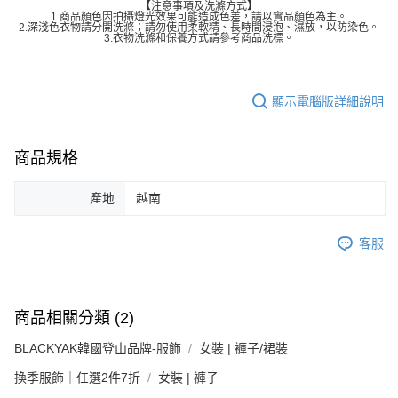
【注意事項及洗滌方式】
1.商品顏色因拍攝燈光效果可能造成色差，請以實品顏色為主。
2.深淺色衣物請分開洗滌；請勿使用柔軟精、長時間浸泡、濕放，以防染色。
3.衣物洗滌和保養方式請參考商品洗標。
顯示電腦版詳細說明
商品規格
產地
越南
客服
商品相關分類 (2)
BLACKYAK韓國登山品牌-服飾
女裝 | 褲子/裙裝
換季服飾｜任選2件7折
女裝 | 褲子