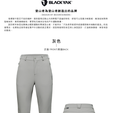
易，需依本服務之必要範圍內提供個人資料，並將交易相關給付款項請求債
權轉讓予恩沛科技股份有限公司。
付款後7-11取貨
２．關於個人資料處理事宜，請瀏覽以下網址：
每筆NT$60，滿NT$799(含以上)免運費
https://aftee.tw/terms/#terms3
３．未成年的使用者請事先徵得法定代理人或監護人之同意方可使用
宅配
「AFTEE先享後付」，若未經同意申辦者引起之損失，本公司不負相關責
任。
每筆NT$70，滿NT$799(含以上)免運費
４．使用「AFTEE先享後付」時，將依據個別帳號之用戶狀況，依本公司即
時審查核予不同之上限額度；若仍有額度不足之情形，本公司將視審查結果
請求用戶進行身份認證。
５．嚴禁一人註冊多個帳號或使用他人資訊註冊。若發現惡意使用之情形，
恩沛科技股份有限公司將有權停止該用戶之使用額度並採取法律行動。