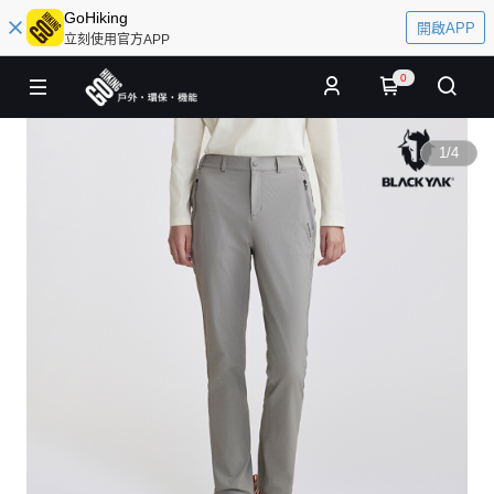
GoHiking
開啟APP
立刻使用官方APP
0
1
/
4