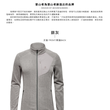
易，需依本服務之必要範圍內提供個人資料，並將交易相關給付款項請求債
權轉讓予恩沛科技股份有限公司。
付款後7-11取貨
２．關於個人資料處理事宜，請瀏覽以下網址：
每筆NT$60，滿NT$799(含以上)免運費
https://aftee.tw/terms/#terms3
３．未成年的使用者請事先徵得法定代理人或監護人之同意方可使用
宅配
「AFTEE先享後付」，若未經同意申辦者引起之損失，本公司不負相關責
任。
每筆NT$70，滿NT$799(含以上)免運費
４．使用「AFTEE先享後付」時，將依據個別帳號之用戶狀況，依本公司即
時審查核予不同之上限額度；若仍有額度不足之情形，本公司將視審查結果
請求用戶進行身份認證。
５．嚴禁一人註冊多個帳號或使用他人資訊註冊。若發現惡意使用之情形，
恩沛科技股份有限公司將有權停止該用戶之使用額度並採取法律行動。