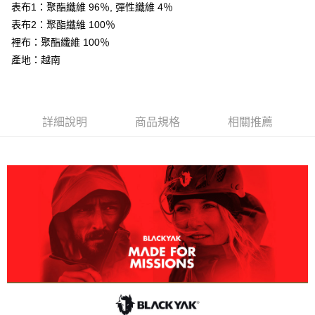
表布1：聚酯纖維 96％, 彈性纖維 4％
AFTEE先享後付
表布2：聚酯纖維 100％
相關說明
裡布：聚酯纖維 100％
【關於「AFTEE先享後付」】
ATM付款
AFTEE先享後付是「在收到商品之後才付款」的支付方式。 讓您購物簡單
產地：越南
便利好安心！
１．簡單：不需註冊會員、不需綁卡、不需儲值。
運送方式
２．便利：只要手機號碼，簡訊認證，即可結帳。
３．安心：先確認商品／服務後，再付款。
全家取貨付款
詳細說明
商品規格
相關推薦
每筆NT$60，滿NT$599(含以上)免運費
【「AFTEE先享後付」結帳流程】
１．於結帳方式選擇「AFTEE先享後付」後，將跳轉至「AFTEE先享後付」
付款後全家取貨
結帳頁面，進行簡訊認證並確認金額後，即可完成結帳。
２．訂單成立數日內，您將收到繳費通知簡訊。
每筆NT$60，滿NT$599(含以上)免運費
３．收到繳費通知簡訊後14天內，點擊此簡訊中的連結，可透過四大超商／
ATM／網路銀行／等多元方式進行付款，方視為交易完成。
萊爾富取貨付款
※ 請注意：結帳手續完成當下不需立刻繳費，但若您需要取消訂單，請聯絡
每筆NT$60，滿NT$799(含以上)免運費
購買商品的店家。未經商家同意取消之訂單仍視為有效，需透過AFTEE先享
後付繳納相關費用。
付款後萊爾富取貨
※ 交易是否成功請以「AFTEE先享後付 」之結帳頁面顯示為準，若有關於
是否繳費成功／繳費後需取消欲退款等相關疑問，請聯繫「AFTEE先享後付
每筆NT$60，滿NT$799(含以上)免運費
客戶支援中心」
https://netprotections.freshdesk.com/support/home
7-11取貨付款
【注意事項】
１．透過由恩沛科技股份有限公司提供之「AFTEE先享後付」服務完成之交
每筆NT$60，滿NT$799(含以上)免運費