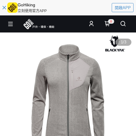
GoHiking
開啟APP
立刻使用官方APP
0
1
/
3