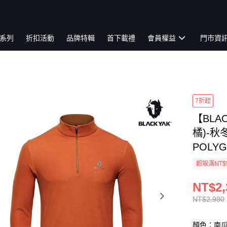
系列
折扣活動
品牌特輯
首下載禮
會員權益
門市資
7折起
【BLA
橘)-秋
POLYG
超取滿NT$
NT$2,
NT$2,980
顏色：南