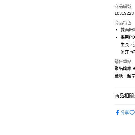
LINE Pay
商品編號
Apple Pay
10319223
商品特色
街口支付
雙面細
悠遊付
採用PO
生長，
Google Pa
流汗也
全盈+PAY
銷售重點
AFTEE先
聚酯纖維 9
相關說明
產地：越
【關於「A
ATM付款
AFTEE
便利好安
商品相關分
１．簡單
２．便利
運送方式
換季服飾｜
３．安心
分享
全家取貨
BLACKY
【「AFT
每筆NT$6
１．於結帳
付」結帳