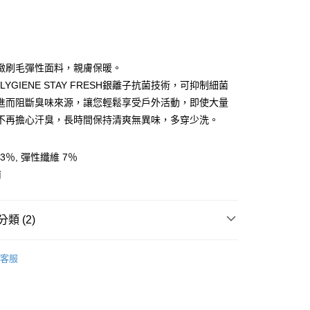
緻刷毛彈性面料，親膚保暖。
LYGIENE STAY FRESH銀離子抗菌技術，可抑制細菌
進而阻斷臭味來源，讓您輕鬆享受戶外活動，即使大量
y
不再擔心汗臭，長時間保持清爽無異味，多穿少洗。
享後付
3％, 彈性纖維 7％
南
FTEE先享後付」】
先享後付是「在收到商品之後才付款」的支付方式。 讓您購物簡單
心！
類 (2)
：不需註冊會員、不需綁卡、不需儲值。
：只要手機號碼，簡訊認證，即可結帳。
任選2件7折
男裝 | 上衣
：先確認商品／服務後，再付款。
客服
付款
AK韓國登山品牌-服飾
男裝 | 上衣
EE先享後付」結帳流程】
0，滿NT$599(含以上)免運費
方式選擇「AFTEE先享後付」後，將跳轉至「AFTEE先享後
頁面，進行簡訊認證並確認金額後，即可完成結帳。