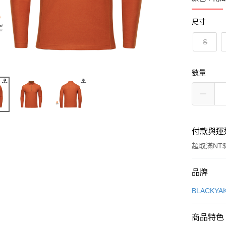
尺寸
S
數量
付款與運
超取滿NT$
付款方式
品牌
信用卡一
BLACKY
超商取貨
商品特色