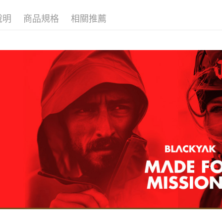
付款後全
２．訂單
３．收到繳
每筆NT$6
說明
商品規格
相關推薦
／ATM／
※ 請注意
萊爾富取
絡購買商品
先享後付
每筆NT$6
※ 交易是
是否繳費成
付款後萊
付客戶支
每筆NT$6
【注意事
7-11取貨
１．透過由
交易，需
每筆NT$6
求債權轉
２．關於
付款後7-1
https://aft
每筆NT$6
３．未成
「AFTE
宅配
任。
４．使用「
每筆NT$7
即時審查
結果請求
５．嚴禁
形，恩沛
動。