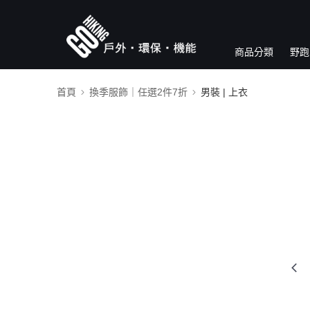
商品分類
野跑
首頁
換季服飾｜任選2件7折
男裝 | 上衣