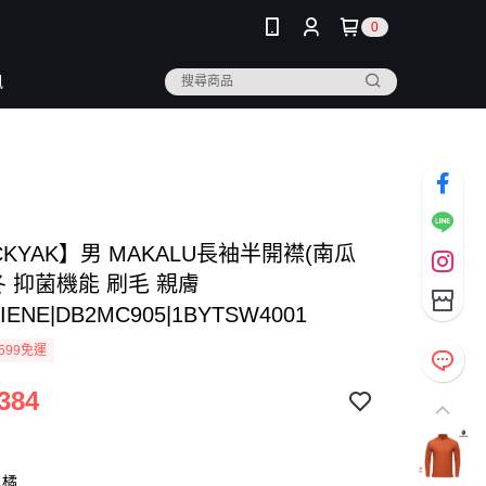
0
訊
CKYAK】男 MAKALU長袖半開襟(南瓜
冬 抑菌機能 刷毛 親膚
IENE|DB2MC905|1BYTSW4001
599免運
384
瓜橘