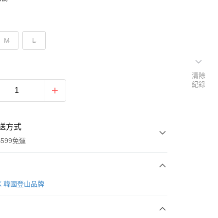
M
L
清除
紀錄
送方式
599免運
次付款
AK 韓國登山品牌
付款