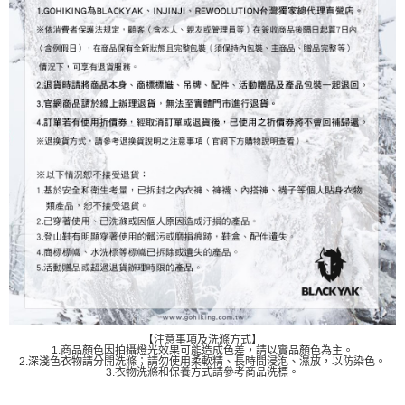
【注意事項及洗滌方式】
1.商品顏色因拍攝燈光效果可能造成色差，請以實品顏色為主。
2.深淺色衣物請分開洗滌；請勿使用柔軟精、長時間浸泡、濕放，以防染色。
3.衣物洗滌和保養方式請參考商品洗標。