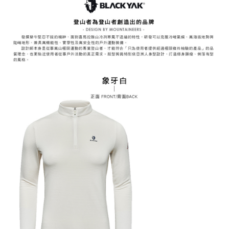
易，需依本服務之必要範圍內提供個人資料，並將交易相關給付款項請求債
權轉讓予恩沛科技股份有限公司。
付款後7-11取貨
２．關於個人資料處理事宜，請瀏覽以下網址：
每筆NT$60，滿NT$799(含以上)免運費
https://aftee.tw/terms/#terms3
３．未成年的使用者請事先徵得法定代理人或監護人之同意方可使用
宅配
「AFTEE先享後付」，若未經同意申辦者引起之損失，本公司不負相關責
任。
每筆NT$70，滿NT$799(含以上)免運費
４．使用「AFTEE先享後付」時，將依據個別帳號之用戶狀況，依本公司即
時審查核予不同之上限額度；若仍有額度不足之情形，本公司將視審查結果
請求用戶進行身份認證。
５．嚴禁一人註冊多個帳號或使用他人資訊註冊。若發現惡意使用之情形，
恩沛科技股份有限公司將有權停止該用戶之使用額度並採取法律行動。