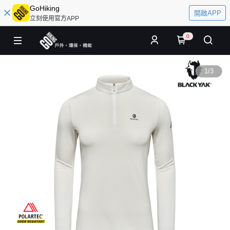
GoHiking
開啟APP
立刻使用官方APP
0
1
/
3