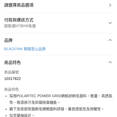
請選擇商品選項
付款與運送方式
超取滿NT$599免運
付款方式
品牌
信用卡一次付款
BLACKYAK 韓國登山品牌
超商取貨付款
商品特色
LINE Pay
商品編號
Apple Pay
10317822
街口支付
商品特色
悠遊付
採用POLARTEC POWER GRID網格狀刷毛面料，輕量、高透氣
Google Pay
性、吸濕排汗及抑菌除臭機能。
腋下及背部背面刷毛網眼面料拼接，兼具透氣性及保暖性。
全盈+PAY
拉克蘭袖設計。