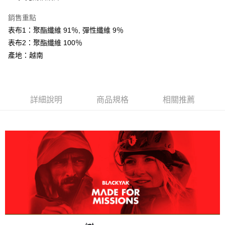
AFTEE先享後付
銷售重點
相關說明
表布1：聚酯纖維 91％, 彈性纖維 9％
【關於「AFTEE先享後付」】
ATM付款
AFTEE先享後付是「在收到商品之後才付款」的支付方式。 讓您購物簡單
表布2：聚酯纖維 100％
便利好安心！
產地：越南
１．簡單：不需註冊會員、不需綁卡、不需儲值。
運送方式
２．便利：只要手機號碼，簡訊認證，即可結帳。
３．安心：先確認商品／服務後，再付款。
全家取貨付款
每筆NT$60，滿NT$599(含以上)免運費
【「AFTEE先享後付」結帳流程】
詳細說明
商品規格
相關推薦
１．於結帳方式選擇「AFTEE先享後付」後，將跳轉至「AFTEE先享後付」
付款後全家取貨
結帳頁面，進行簡訊認證並確認金額後，即可完成結帳。
２．訂單成立數日內，您將收到繳費通知簡訊。
每筆NT$60，滿NT$599(含以上)免運費
３．收到繳費通知簡訊後14天內，點擊此簡訊中的連結，可透過四大超商／
ATM／網路銀行／等多元方式進行付款，方視為交易完成。
萊爾富取貨付款
※ 請注意：結帳手續完成當下不需立刻繳費，但若您需要取消訂單，請聯絡
每筆NT$60，滿NT$799(含以上)免運費
購買商品的店家。未經商家同意取消之訂單仍視為有效，需透過AFTEE先享
後付繳納相關費用。
付款後萊爾富取貨
※ 交易是否成功請以「AFTEE先享後付 」之結帳頁面顯示為準，若有關於
是否繳費成功／繳費後需取消欲退款等相關疑問，請聯繫「AFTEE先享後付
每筆NT$60，滿NT$799(含以上)免運費
客戶支援中心」
https://netprotections.freshdesk.com/support/home
7-11取貨付款
【注意事項】
１．透過由恩沛科技股份有限公司提供之「AFTEE先享後付」服務完成之交
每筆NT$60，滿NT$799(含以上)免運費