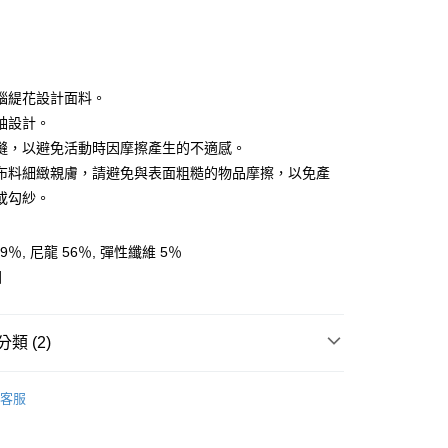
腦緹花設計面料。
袖設計。
縫，以避免活動時因摩擦產生的不適感。
y
布料細緻親膚，請避免與表面粗糙的物品摩擦，以免產
或勾紗。
享後付
9％, 尼龍 56％, 彈性纖維 5％
FTEE先享後付」】
國
先享後付是「在收到商品之後才付款」的支付方式。 讓您購物簡單
心！
：不需註冊會員、不需綁卡、不需儲值。
：只要手機號碼，簡訊認證，即可結帳。
類 (2)
：先確認商品／服務後，再付款。
任選2件7折
女裝 | 上衣
付款
EE先享後付」結帳流程】
客服
0，滿NT$599(含以上)免運費
方式選擇「AFTEE先享後付」後，將跳轉至「AFTEE先享後
AK韓國登山品牌-服飾
女裝 | 上衣
頁面，進行簡訊認證並確認金額後，即可完成結帳。