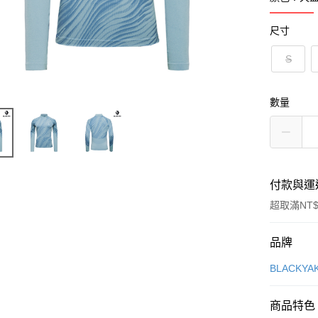
尺寸
S
數量
付款與運
超取滿NT$
付款方式
品牌
信用卡一
BLACKY
超商取貨
商品特色