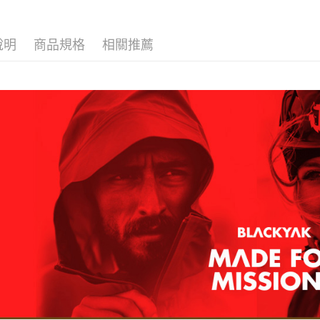
付款後全
２．訂單
３．收到繳
每筆NT$6
／ATM／
※ 請注意
說明
商品規格
相關推薦
萊爾富取
絡購買商品
先享後付
每筆NT$6
※ 交易是
是否繳費成
付款後萊
付客戶支
每筆NT$6
【注意事
7-11取貨
１．透過由
交易，需
每筆NT$6
求債權轉
２．關於
付款後7-1
https://aft
每筆NT$6
３．未成
「AFTE
宅配
任。
４．使用「
每筆NT$7
即時審查
結果請求
５．嚴禁
形，恩沛
動。