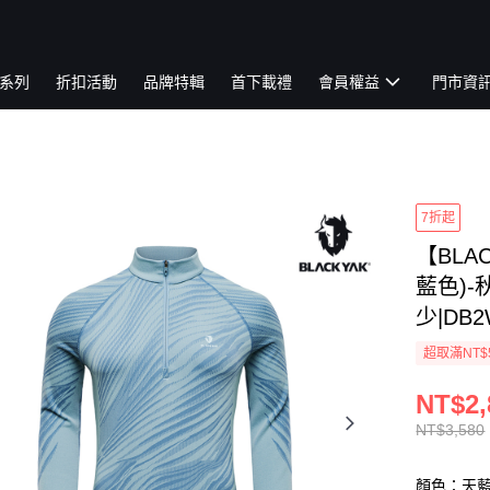
系列
折扣活動
品牌特輯
首下載禮
會員權益
門市資
7折起
【BLA
藍色)-
少|DB2
超取滿NT$
NT$2,
NT$3,580
顏色：天