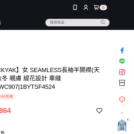
0
訊
CKYAK】女 SEAMLESS長袖半開襟(天
秋冬 親膚 緹花設計 車縫
WC907|1BYTSF4524
599免運
864
藍色