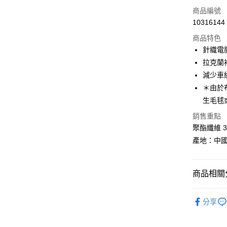
LINE Pay
商品編號
Apple Pay
10316144
商品特色
街口支付
針織電
悠遊付
拉克蘭
減少車
Google Pa
＊由於
全盈+PAY
生毛毬
AFTEE先
銷售重點
相關說明
聚酯纖維 3
【關於「A
產地：中
ATM付款
AFTEE
便利好安
１．簡單
２．便利
商品相關分
運送方式
３．安心
換季服飾｜
全家取貨
【「AFT
分享
每筆NT$6
１．於結帳
BLACKY
付」結帳