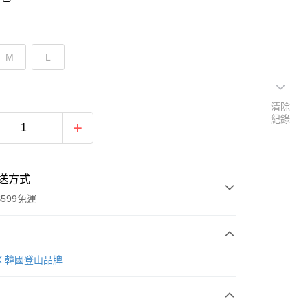
M
L
清除
紀錄
送方式
599免運
次付款
AK 韓國登山品牌
付款