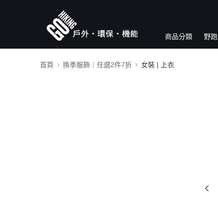
商品分類
野跑
首頁
換季服飾｜任選2件7折
女裝 | 上衣