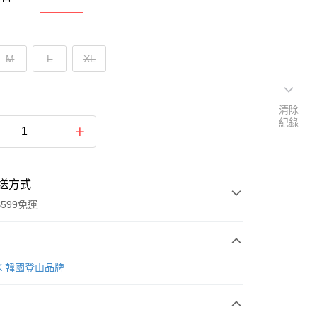
M
L
XL
清除
紀錄
送方式
599免運
次付款
AK 韓國登山品牌
付款