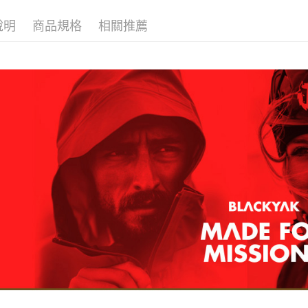
付款後全
２．訂單
３．收到繳
每筆NT$6
說明
商品規格
相關推薦
／ATM／
※ 請注意
萊爾富取
絡購買商品
先享後付
每筆NT$6
※ 交易是
是否繳費成
付款後萊
付客戶支
每筆NT$6
【注意事
7-11取貨
１．透過由
交易，需
每筆NT$6
求債權轉
２．關於
付款後7-1
https://aft
每筆NT$6
３．未成
「AFTE
宅配
任。
４．使用「
每筆NT$7
即時審查
結果請求
５．嚴禁
形，恩沛
動。