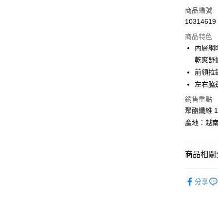
LINE Pay
商品編號
Apple Pay
10314619
商品特色
街口支付
內層網
悠遊付
乾爽舒
前領拉
Google Pa
左右脇
全盈+PAY
銷售重點
AFTEE先
聚酯纖維 1
相關說明
產地：越
【關於「A
ATM付款
AFTEE
便利好安
商品相關分
１．簡單
２．便利
運送方式
換季服飾｜
３．安心
分享
全家取貨
BLACKY
【「AFT
每筆NT$6
１．於結帳
付」結帳