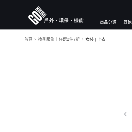
商品分類
野跑
首頁
換季服飾｜任選2件7折
女裝 | 上衣