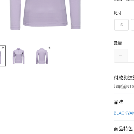
尺寸
S
數量
付款與運
超取滿NT$
付款方式
品牌
信用卡一
BLACKY
超商取貨
商品特色