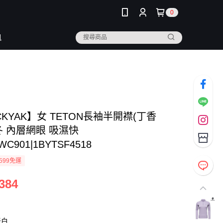
0
訊
CKYAK】女 TETON長袖半開襟(丁香
冬 內層網眼 吸濕快
WC901|1BYTSF4518
599免運
384
牙白