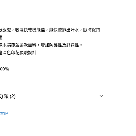
眼組織，吸濕快乾機能佳，能快速排出汗水，隨時保持
適。
鍊末端覆蓋柔軟面料，增加防護性及舒適性。
y
邊深色印花顯瘦設計。
享後付
00％
南
FTEE先享後付」】
先享後付是「在收到商品之後才付款」的支付方式。 讓您購物簡單
心！
類 (2)
：不需註冊會員、不需綁卡、不需儲值。
：只要手機號碼，簡訊認證，即可結帳。
任選2件7折
女裝 | 上衣
：先確認商品／服務後，再付款。
客服
付款
AK韓國登山品牌-服飾
女裝 | 上衣
EE先享後付」結帳流程】
0，滿NT$599(含以上)免運費
方式選擇「AFTEE先享後付」後，將跳轉至「AFTEE先享後
頁面，進行簡訊認證並確認金額後，即可完成結帳。