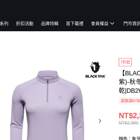
系列
折扣活動
品牌特輯
首下載禮
會員權益
門市資
7折起
【BLA
紫)-秋
乾|DB2
超取滿NT$
NT$2,
NT$2,980
顏色：象