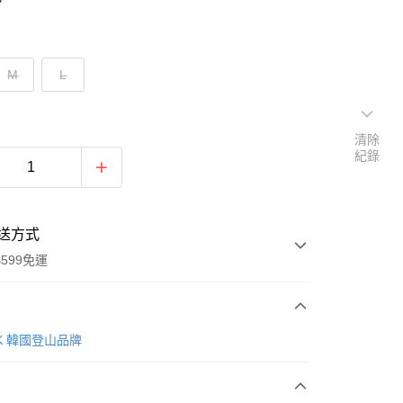
M
L
清除
紀錄
送方式
599免運
次付款
AK 韓國登山品牌
付款