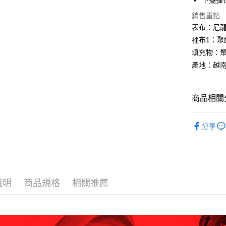
下擺彈
付款後全
２．訂單
３．收到繳
每筆NT$6
銷售重點
／ATM／
表布：尼龍 
※ 請注意
萊爾富取
絡購買商品
裡布1：聚酯
先享後付
每筆NT$6
填充物：聚
※ 交易是
是否繳費成
付款後萊
產地：越
付客戶支
每筆NT$6
【注意事
7-11取貨
商品相關分
１．透過由
交易，需
每筆NT$6
換季服飾｜
求債權轉
分享
２．關於
付款後7-1
BLACKY
https://aft
每筆NT$6
３．未成
「AFTE
宅配
任。
４．使用「
每筆NT$7
說明
商品規格
相關推薦
即時審查
結果請求
５．嚴禁
形，恩沛
動。