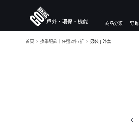
商品分類
野跑
首頁
換季服飾｜任選2件7折
男裝 | 外套