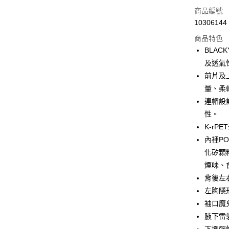
LINE Pay
商品編號
Apple Pay
10306144
商品特色
街口支付
BLA
悠遊付
及透氣
前片及上
Google Pa
量、柔
全盈+PAY
連帽設
性。
AFTEE先
K-rP
相關說明
【關於「A
內裡PO
ATM付款
AFTEE
化矽顆
便利好安
１．簡單
煙味、
２．便利
運送方式
背後左
３．安心
左胸隱
全家取貨
【「AFT
袖口魔
每筆NT$6
１．於結帳
腋下雷
付」結帳