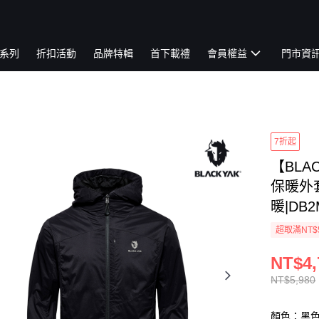
系列
折扣活動
品牌特輯
首下載禮
會員權益
門市資
7折起
【BLAC
保暖外套
暖|DB2
超取滿NT$
NT$4,
NT$5,980
顏色：黑