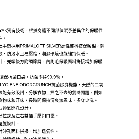
CKYAK獨有技術，根據身體不同部位賦予差異化的保暖性
性。
手臂採用PRIMALOFT SILVER高性能科技保暖棉，輕
y
軟、防潑水且易壓縮，潮濕環境也能維持保暖。
計，兜帽後方附調節繩，內刷毛保暖面料拼接增加保暖
享後付
ET環保抗菌口袋，抗菌率達99.9％。
FTEE先享後付」】
LYGIENE ODORCRUNCH抗菌除臭機能，天然的二氧
先享後付是「在收到商品之後才付款」的支付方式。 讓您購物簡單
粒能有效吸附、分解衣物上揮之不去的氣味問題，例如
心！
：不需註冊會員、不需綁卡、不需儲值。
食物味和汗味，長時間保持清爽無異味，多穿少洗。
：只要手機號碼，簡訊認證，即可結帳。
右透氣開孔設計。
：先確認商品／服務後，再付款。
形拉鍊及左右雙插手壓釦口袋。
付款
EE先享後付」結帳流程】
鬼氈設計。
0，滿NT$599(含以上)免運費
方式選擇「AFTEE先享後付」後，將跳轉至「AFTEE先享後
射沖孔面料拼接，增加透氣性。
頁面，進行簡訊認證並確認金額後，即可完成結帳。