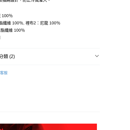
性抽繩設計，防止冷風灌入。
家取貨
成立數日內，您將收到繳費通知簡訊。
費通知簡訊後14天內，點擊此簡訊中的連結，可透過四大超商
0，滿NT$599(含以上)免運費
網路銀行／等多元方式進行付款，方視為交易完成。
100％
：結帳手續完成當下不需立刻繳費，但若您需要取消訂單，請聯
貨付款
的店家。未經商家同意取消之訂單仍視為有效，需透過AFTEE
纖維 100％, 裡布2：尼龍 100％
繳納相關費用。
0，滿NT$799(含以上)免運費
酯纖維 100％
否成功請以「AFTEE先享後付 」之結帳頁面顯示為準，若有關於
功／繳費後需取消欲退款等相關疑問，請聯繫「AFTEE先享後
爾富取貨
南
援中心」
https://netprotections.freshdesk.com/support/home
0，滿NT$799(含以上)免運費
項】
付款
類 (2)
恩沛科技股份有限公司提供之「AFTEE先享後付」服務完成之
依本服務之必要範圍內提供個人資料，並將交易相關給付款項請
0，滿NT$799(含以上)免運費
任選2件7折
男裝 | 外套
讓予恩沛科技股份有限公司。
客服
個人資料處理事宜，請瀏覽以下網址：
1取貨
AK韓國登山品牌-服飾
男裝 | 外套
ee.tw/terms/#terms3
0，滿NT$799(含以上)免運費
年的使用者請事先徵得法定代理人或監護人之同意方可使用
E先享後付」，若未經同意申辦者引起之損失，本公司不負相關責
AFTEE先享後付」時，將依據個別帳號之用戶狀況，依本公司
0，滿NT$799(含以上)免運費
核予不同之上限額度；若仍有額度不足之情形，本公司將視審查
用戶進行身份認證。
一人註冊多個帳號或使用他人資訊註冊。若發現惡意使用之情
科技股份有限公司將有權停止該用戶之使用額度並採取法律行