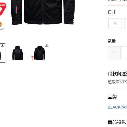
尺寸
S
數量
付款與運
超取滿NT$
付款方式
品牌
信用卡一
BLACKY
超商取貨
商品特色