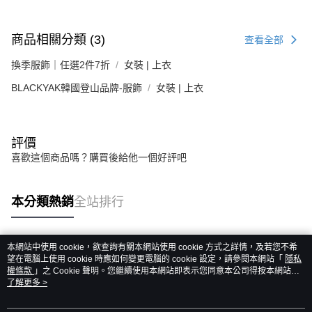
商品相關分類 (3)
查看全部
換季服飾｜任選2件7折
女裝 | 上衣
BLACKYAK韓國登山品牌-服飾
女裝 | 上衣
評價
喜歡這個商品嗎？購買後給他一個好評吧
本分類熱銷
全站排行
本網站中使用 cookie，欲查詢有關本網站使用 cookie 方式之詳情，及若您不希
熱門標籤
望在電腦上使用 cookie 時應如何變更電腦的 cookie 設定，請參閱本網站「
隱私
權條款
」之 Cookie 聲明。您繼續使用本網站即表示您同意本公司得按本網站使
用條款之 Cookie 聲明使用 cookie。
了解更多 >