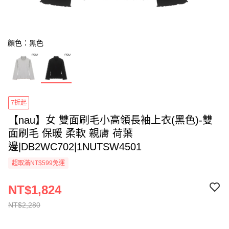
顏色：黑色
7折起
【nau】女 雙面刷毛小高領長袖上衣(黑色)-雙
面刷毛 保暖 柔軟 親膚 荷葉
邊|DB2WC702|1NUTSW4501
超取滿NT$599免運
NT$1,824
NT$2,280