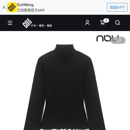
GoHiking
開啟APP
立刻使用官方APP
0
1
/
3