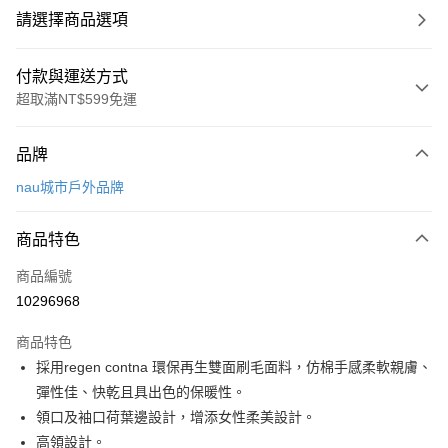
請選擇商品選項
付款與運送方式
超取滿NT$599免運
付款方式
品牌
信用卡一次付款
nau城市戶外品牌
超商取貨付款
商品特色
LINE Pay
商品編號
Apple Pay
10296968
街口支付
商品特色
悠遊付
採用regen contna 環保再生雙面刷毛面料，仿棉手感柔軟親膚、
Google Pay
彈性佳、快乾且具出色的保暖性。
領口及袖口荷葉邊設計，增添女性柔美設計。
全盈+PAY
高領設計。