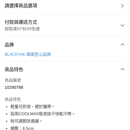
請選擇商品選項
付款與運送方式
超取滿NT$599免運
付款方式
品牌
信用卡一次付款
BLACKYAK 韓國登山品牌
超商取貨付款
商品特色
LINE Pay
商品編號
Apple Pay
10290788
街口支付
商品特色
悠遊付
輕量可折收，便於攜帶。
Google Pay
採用COOLMAX吸濕排汗快乾汗帶。
附可調節防風繩。
全盈+PAY
帽簷：6.5cm