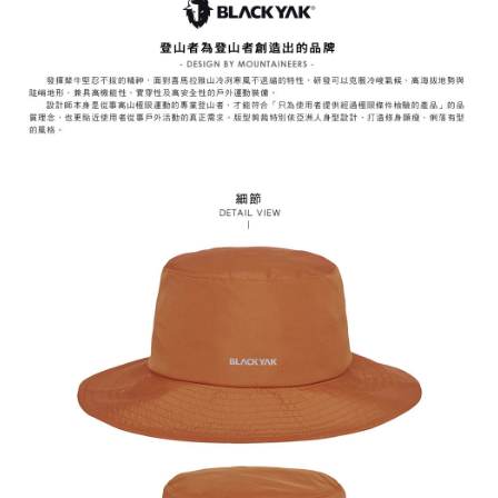
易，需依本服務之必要範圍內提供個人資料，並將交易相關給付款項請求債
權轉讓予恩沛科技股份有限公司。
付款後7-11取貨
２．關於個人資料處理事宜，請瀏覽以下網址：
每筆NT$60，滿NT$799(含以上)免運費
https://aftee.tw/terms/#terms3
３．未成年的使用者請事先徵得法定代理人或監護人之同意方可使用
宅配
「AFTEE先享後付」，若未經同意申辦者引起之損失，本公司不負相關責
任。
每筆NT$70，滿NT$799(含以上)免運費
４．使用「AFTEE先享後付」時，將依據個別帳號之用戶狀況，依本公司即
時審查核予不同之上限額度；若仍有額度不足之情形，本公司將視審查結果
請求用戶進行身份認證。
５．嚴禁一人註冊多個帳號或使用他人資訊註冊。若發現惡意使用之情形，
恩沛科技股份有限公司將有權停止該用戶之使用額度並採取法律行動。