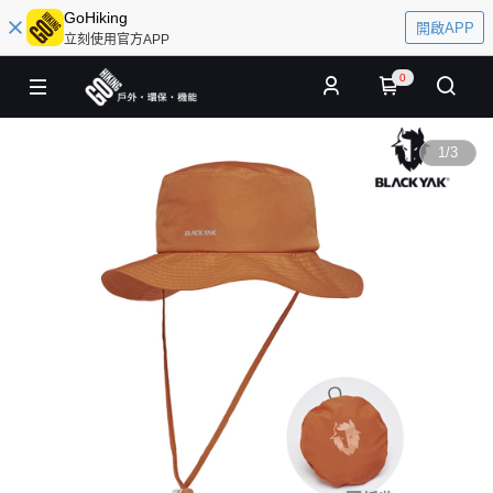
GoHiking
開啟APP
立刻使用官方APP
0
1
/
3