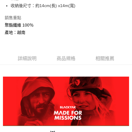
AFTEE先享後付
收納後尺寸：約14cm(長) x14m(寬)
相關說明
銷售重點
【關於「AFTEE先享後付」】
ATM付款
AFTEE先享後付是「在收到商品之後才付款」的支付方式。 讓您購物簡單
聚酯纖維 100％
便利好安心！
產地：越南
１．簡單：不需註冊會員、不需綁卡、不需儲值。
運送方式
２．便利：只要手機號碼，簡訊認證，即可結帳。
３．安心：先確認商品／服務後，再付款。
全家取貨付款
每筆NT$60，滿NT$599(含以上)免運費
【「AFTEE先享後付」結帳流程】
詳細說明
商品規格
相關推薦
１．於結帳方式選擇「AFTEE先享後付」後，將跳轉至「AFTEE先享後付」
付款後全家取貨
結帳頁面，進行簡訊認證並確認金額後，即可完成結帳。
２．訂單成立數日內，您將收到繳費通知簡訊。
每筆NT$60，滿NT$599(含以上)免運費
３．收到繳費通知簡訊後14天內，點擊此簡訊中的連結，可透過四大超商／
ATM／網路銀行／等多元方式進行付款，方視為交易完成。
萊爾富取貨付款
※ 請注意：結帳手續完成當下不需立刻繳費，但若您需要取消訂單，請聯絡
每筆NT$60，滿NT$799(含以上)免運費
購買商品的店家。未經商家同意取消之訂單仍視為有效，需透過AFTEE先享
後付繳納相關費用。
付款後萊爾富取貨
※ 交易是否成功請以「AFTEE先享後付 」之結帳頁面顯示為準，若有關於
是否繳費成功／繳費後需取消欲退款等相關疑問，請聯繫「AFTEE先享後付
每筆NT$60，滿NT$799(含以上)免運費
客戶支援中心」
https://netprotections.freshdesk.com/support/home
7-11取貨付款
【注意事項】
１．透過由恩沛科技股份有限公司提供之「AFTEE先享後付」服務完成之交
每筆NT$60，滿NT$799(含以上)免運費