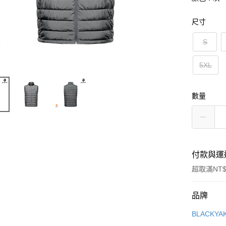
尺寸
S
5XL
數量
付款與運
超取滿NT$
付款方式
品牌
信用卡一
BLACKY