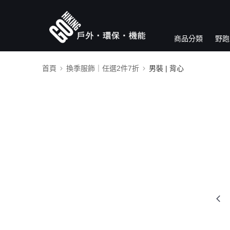
商品分類
野跑
首頁
換季服飾｜任選2件7折
男裝 | 背心