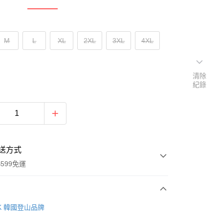
M
L
XL
2XL
3XL
4XL
清除
紀錄
送方式
599免運
次付款
AK 韓國登山品牌