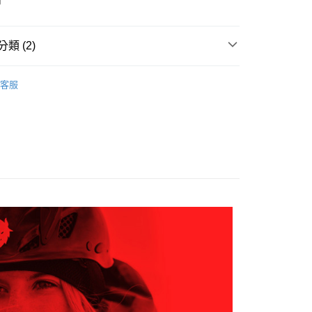
南
0，滿NT$599(含以上)免運費
方式選擇「AFTEE先享後付」後，將跳轉至「AFTEE先享後
頁面，進行簡訊認證並確認金額後，即可完成結帳。
家取貨
成立數日內，您將收到繳費通知簡訊。
類 (2)
費通知簡訊後14天內，點擊此簡訊中的連結，可透過四大超商
0，滿NT$599(含以上)免運費
網路銀行／等多元方式進行付款，方視為交易完成。
：結帳手續完成當下不需立刻繳費，但若您需要取消訂單，請聯
任選2件7折
男裝 | 背心
貨付款
的店家。未經商家同意取消之訂單仍視為有效，需透過AFTEE
客服
AK韓國登山品牌-服飾
繳納相關費用。
男裝 | 背心
0，滿NT$799(含以上)免運費
否成功請以「AFTEE先享後付 」之結帳頁面顯示為準，若有關於
功／繳費後需取消欲退款等相關疑問，請聯繫「AFTEE先享後
爾富取貨
援中心」
https://netprotections.freshdesk.com/support/home
0，滿NT$799(含以上)免運費
項】
付款
恩沛科技股份有限公司提供之「AFTEE先享後付」服務完成之
依本服務之必要範圍內提供個人資料，並將交易相關給付款項請
0，滿NT$799(含以上)免運費
讓予恩沛科技股份有限公司。
個人資料處理事宜，請瀏覽以下網址：
1取貨
ee.tw/terms/#terms3
0，滿NT$799(含以上)免運費
年的使用者請事先徵得法定代理人或監護人之同意方可使用
E先享後付」，若未經同意申辦者引起之損失，本公司不負相關責
AFTEE先享後付」時，將依據個別帳號之用戶狀況，依本公司
0，滿NT$799(含以上)免運費
核予不同之上限額度；若仍有額度不足之情形，本公司將視審查
用戶進行身份認證。
一人註冊多個帳號或使用他人資訊註冊。若發現惡意使用之情