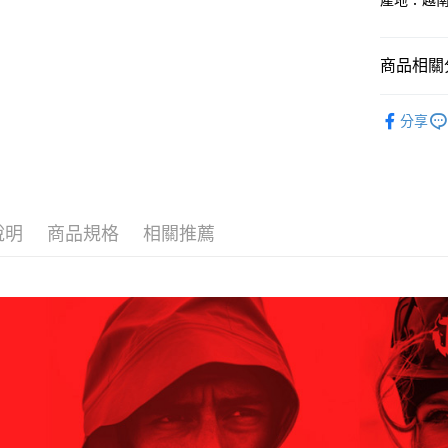
產地：越
每筆NT$6
１．於結帳
付」結帳
付款後全
２．訂單
商品相關分
３．收到繳
每筆NT$6
／ATM／
※ 請注意
換季服飾｜
萊爾富取
絡購買商品
分享
BLACKY
先享後付
每筆NT$6
※ 交易是
是否繳費成
付款後萊
付客戶支
每筆NT$6
【注意事
說明
商品規格
相關推薦
7-11取貨
１．透過由
交易，需
每筆NT$6
求債權轉
２．關於
付款後7-1
https://aft
每筆NT$6
３．未成
「AFTE
宅配
任。
４．使用「
每筆NT$7
即時審查
結果請求
５．嚴禁