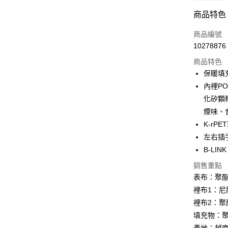
超商取貨
商品特色
LINE Pay
商品編號
Apple Pay
10278876
商品特色
街口支付
保暖填
悠遊付
內裡PO
化矽顆
Google Pa
煙味、
全盈+PAY
K-rP
左右插
AFTEE先
B-L
相關說明
【關於「A
銷售重點
ATM付款
AFTEE
表布：聚酯
便利好安
１．簡單
裡布1：尼龍
２．便利
運送方式
裡布2：聚
３．安心
填充物：聚
全家取貨
【「AFT