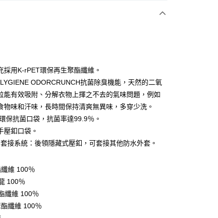
付款
充採用K-rPET環保再生聚酯纖維。
LYGIENE ODORCRUNCH抗菌除臭機能，天然的二氧
粒能有效吸附、分解衣物上揮之不去的氣味問題，例如
y
食物味和汗味，長時間保持清爽無異味，多穿少洗。
ET環保抗菌口袋，抗菌率達99.9％。
手壓釦口袋。
享後付
INK 套接系統：後領隱藏式壓釦，可套接其他防水外套。
FTEE先享後付」】
先享後付是「在收到商品之後才付款」的支付方式。 讓您購物簡單
纖維 100％
心！
：不需註冊會員、不需綁卡、不需儲值。
 100％
：只要手機號碼，簡訊認證，即可結帳。
酯纖維 100％
：先確認商品／服務後，再付款。
酯纖維 100％
付款
EE先享後付」結帳流程】