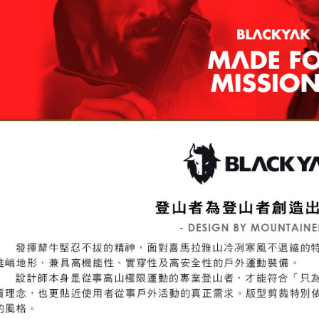
形，恩沛
動。