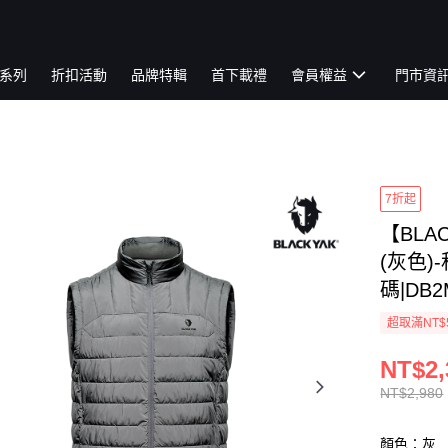
系列
折扣活動
品牌特輯
首下載禮
會員權益
門市資
7折起
【BLA
(灰色)
碼|DB2
超取滿NT$
NT$2,
NT$2,980
顏色：灰