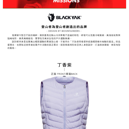
易，需依本服務之必要範圍內提供個人資料，並將交易相關給付款項請求債
權轉讓予恩沛科技股份有限公司。
付款後7-11取貨
２．關於個人資料處理事宜，請瀏覽以下網址：
每筆NT$60，滿NT$799(含以上)免運費
https://aftee.tw/terms/#terms3
３．未成年的使用者請事先徵得法定代理人或監護人之同意方可使用
宅配
「AFTEE先享後付」，若未經同意申辦者引起之損失，本公司不負相關責
任。
每筆NT$70，滿NT$799(含以上)免運費
４．使用「AFTEE先享後付」時，將依據個別帳號之用戶狀況，依本公司即
時審查核予不同之上限額度；若仍有額度不足之情形，本公司將視審查結果
請求用戶進行身份認證。
５．嚴禁一人註冊多個帳號或使用他人資訊註冊。若發現惡意使用之情形，
恩沛科技股份有限公司將有權停止該用戶之使用額度並採取法律行動。