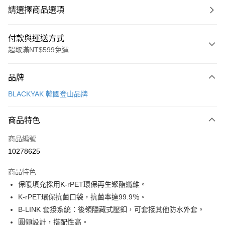
請選擇商品選項
付款與運送方式
超取滿NT$599免運
付款方式
品牌
信用卡一次付款
BLACKYAK 韓國登山品牌
超商取貨付款
商品特色
LINE Pay
商品編號
Apple Pay
10278625
街口支付
商品特色
悠遊付
保暖填充採用K-rPET環保再生聚酯纖維。
Google Pay
K-rPET環保抗菌口袋，抗菌率達99.9％。
B-LINK 套接系統：後領隱藏式壓釦，可套接其他防水外套。
全盈+PAY
圓領設計，搭配性高。