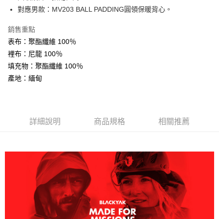
AFTEE先享後付
對應男款：MV203 BALL PADDING圓領保暖背心。
相關說明
銷售重點
【關於「AFTEE先享後付」】
ATM付款
AFTEE先享後付是「在收到商品之後才付款」的支付方式。 讓您購物簡單
表布：聚酯纖維 100％
便利好安心！
裡布：尼龍 100％
１．簡單：不需註冊會員、不需綁卡、不需儲值。
運送方式
２．便利：只要手機號碼，簡訊認證，即可結帳。
填充物：聚酯纖維 100％
３．安心：先確認商品／服務後，再付款。
全家取貨付款
產地：緬甸
每筆NT$60，滿NT$599(含以上)免運費
【「AFTEE先享後付」結帳流程】
１．於結帳方式選擇「AFTEE先享後付」後，將跳轉至「AFTEE先享後付」
付款後全家取貨
結帳頁面，進行簡訊認證並確認金額後，即可完成結帳。
２．訂單成立數日內，您將收到繳費通知簡訊。
詳細說明
商品規格
相關推薦
每筆NT$60，滿NT$599(含以上)免運費
３．收到繳費通知簡訊後14天內，點擊此簡訊中的連結，可透過四大超商／
ATM／網路銀行／等多元方式進行付款，方視為交易完成。
萊爾富取貨付款
※ 請注意：結帳手續完成當下不需立刻繳費，但若您需要取消訂單，請聯絡
每筆NT$60，滿NT$799(含以上)免運費
購買商品的店家。未經商家同意取消之訂單仍視為有效，需透過AFTEE先享
後付繳納相關費用。
付款後萊爾富取貨
※ 交易是否成功請以「AFTEE先享後付 」之結帳頁面顯示為準，若有關於
是否繳費成功／繳費後需取消欲退款等相關疑問，請聯繫「AFTEE先享後付
每筆NT$60，滿NT$799(含以上)免運費
客戶支援中心」
https://netprotections.freshdesk.com/support/home
7-11取貨付款
【注意事項】
１．透過由恩沛科技股份有限公司提供之「AFTEE先享後付」服務完成之交
每筆NT$60，滿NT$799(含以上)免運費