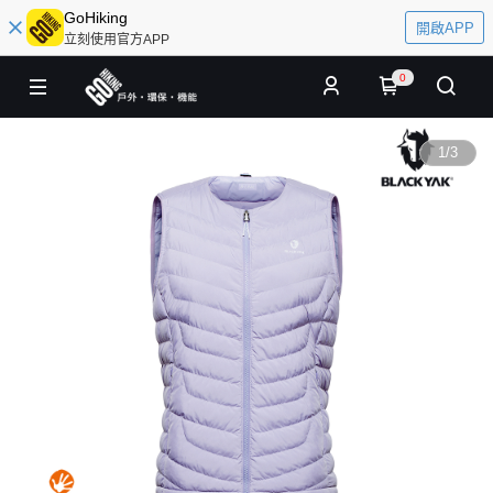
GoHiking
開啟APP
立刻使用官方APP
0
1
/
3