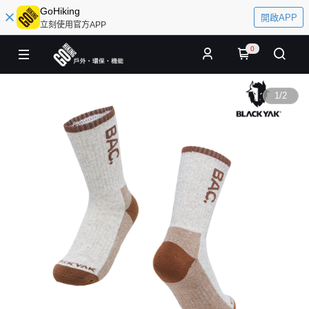
GoHiking
開啟APP
立刻使用官方APP
0
1
/
2