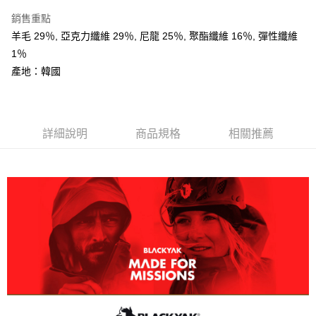
相關說明
銷售重點
【關於「AFTEE先享後付」】
ATM付款
AFTEE先享後付是「在收到商品之後才付款」的支付方式。 讓您購物簡單
羊毛 29％, 亞克力纖維 29％, 尼龍 25％, 聚酯纖維 16％, 彈性纖維
便利好安心！
1％
１．簡單：不需註冊會員、不需綁卡、不需儲值。
運送方式
２．便利：只要手機號碼，簡訊認證，即可結帳。
產地：韓國
３．安心：先確認商品／服務後，再付款。
全家取貨付款
每筆NT$60，滿NT$599(含以上)免運費
【「AFTEE先享後付」結帳流程】
１．於結帳方式選擇「AFTEE先享後付」後，將跳轉至「AFTEE先享後付」
付款後全家取貨
詳細說明
商品規格
相關推薦
結帳頁面，進行簡訊認證並確認金額後，即可完成結帳。
２．訂單成立數日內，您將收到繳費通知簡訊。
每筆NT$60，滿NT$599(含以上)免運費
３．收到繳費通知簡訊後14天內，點擊此簡訊中的連結，可透過四大超商／
ATM／網路銀行／等多元方式進行付款，方視為交易完成。
萊爾富取貨付款
※ 請注意：結帳手續完成當下不需立刻繳費，但若您需要取消訂單，請聯絡
每筆NT$60，滿NT$799(含以上)免運費
購買商品的店家。未經商家同意取消之訂單仍視為有效，需透過AFTEE先享
後付繳納相關費用。
付款後萊爾富取貨
※ 交易是否成功請以「AFTEE先享後付 」之結帳頁面顯示為準，若有關於
是否繳費成功／繳費後需取消欲退款等相關疑問，請聯繫「AFTEE先享後付
每筆NT$60，滿NT$799(含以上)免運費
客戶支援中心」
https://netprotections.freshdesk.com/support/home
7-11取貨付款
【注意事項】
１．透過由恩沛科技股份有限公司提供之「AFTEE先享後付」服務完成之交
每筆NT$60，滿NT$799(含以上)免運費
易，需依本服務之必要範圍內提供個人資料，並將交易相關給付款項請求債
權轉讓予恩沛科技股份有限公司。
付款後7-11取貨