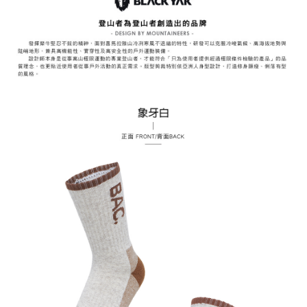
２．關於個人資料處理事宜，請瀏覽以下網址：
每筆NT$60，滿NT$799(含以上)免運費
https://aftee.tw/terms/#terms3
３．未成年的使用者請事先徵得法定代理人或監護人之同意方可使用
宅配
「AFTEE先享後付」，若未經同意申辦者引起之損失，本公司不負相關責
任。
每筆NT$70，滿NT$799(含以上)免運費
４．使用「AFTEE先享後付」時，將依據個別帳號之用戶狀況，依本公司即
時審查核予不同之上限額度；若仍有額度不足之情形，本公司將視審查結果
請求用戶進行身份認證。
５．嚴禁一人註冊多個帳號或使用他人資訊註冊。若發現惡意使用之情形，
恩沛科技股份有限公司將有權停止該用戶之使用額度並採取法律行動。