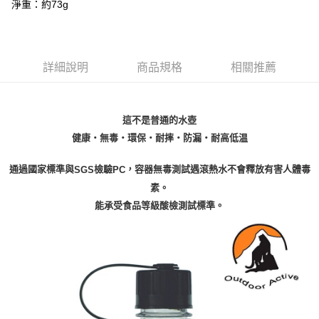
１．於結帳方式選擇「AFTEE先享後付」後，將跳轉至「AFTEE先享後付」
淨重：約73g
付款後全家取貨
結帳頁面，進行簡訊認證並確認金額後，即可完成結帳。
２．訂單成立數日內，您將收到繳費通知簡訊。
每筆NT$60，滿NT$599(含以上)免運費
３．收到繳費通知簡訊後14天內，點擊此簡訊中的連結，可透過四大超商／
ATM／網路銀行／等多元方式進行付款，方視為交易完成。
萊爾富取貨付款
※ 請注意：結帳手續完成當下不需立刻繳費，但若您需要取消訂單，請聯絡
詳細說明
商品規格
相關推薦
每筆NT$60，滿NT$799(含以上)免運費
購買商品的店家。未經商家同意取消之訂單仍視為有效，需透過AFTEE先享
後付繳納相關費用。
付款後萊爾富取貨
※ 交易是否成功請以「AFTEE先享後付 」之結帳頁面顯示為準，若有關於
是否繳費成功／繳費後需取消欲退款等相關疑問，請聯繫「AFTEE先享後付
這不是普通的水壺
每筆NT$60，滿NT$799(含以上)免運費
客戶支援中心」
https://netprotections.freshdesk.com/support/home
健康‧無毒‧環保‧耐摔‧防漏‧耐高低温
7-11取貨付款
【注意事項】
１．透過由恩沛科技股份有限公司提供之「AFTEE先享後付」服務完成之交
每筆NT$60，滿NT$799(含以上)免運費
通過國家標準與
檢驗
，容器無毒測試遇滾熱水不會釋放有害人體毒
SGS
PC
易，需依本服務之必要範圍內提供個人資料，並將交易相關給付款項請求債
素。
權轉讓予恩沛科技股份有限公司。
付款後7-11取貨
能承受食品等級酸檢測試標準。
２．關於個人資料處理事宜，請瀏覽以下網址：
每筆NT$60，滿NT$799(含以上)免運費
https://aftee.tw/terms/#terms3
３．未成年的使用者請事先徵得法定代理人或監護人之同意方可使用
宅配
「AFTEE先享後付」，若未經同意申辦者引起之損失，本公司不負相關責
任。
每筆NT$70，滿NT$799(含以上)免運費
４．使用「AFTEE先享後付」時，將依據個別帳號之用戶狀況，依本公司即
時審查核予不同之上限額度；若仍有額度不足之情形，本公司將視審查結果
請求用戶進行身份認證。
５．嚴禁一人註冊多個帳號或使用他人資訊註冊。若發現惡意使用之情形，