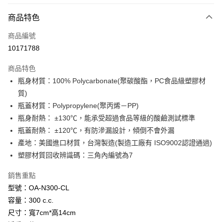
商品特色
LINE Pay
商品編號
Apple Pay
10171788
街口支付
商品特色
悠遊付
瓶身材質：100% Polycarbonate(聚碳酸酯，PC食品級塑膠材
Google Pay
質)
瓶蓋材質：Polypropylene(聚丙烯－PP)
全盈+PAY
瓶身耐熱： ±130℃，能承受超過食品等級的酸鹼測試標準
AFTEE先享後付
瓶蓋耐熱： ±120℃，有防滲漏設計，傾倒不會外漏
相關說明
產地：美國進口材質，台灣製造(製造工廠有 ISO9002認證通過)
【關於「AFTEE先享後付」】
塑膠材質回收辨識碼：三角內編號為7
ATM付款
AFTEE先享後付是「在收到商品之後才付款」的支付方式。 讓您購物簡單
便利好安心！
銷售重點
１．簡單：不需註冊會員、不需綁卡、不需儲值。
運送方式
２．便利：只要手機號碼，簡訊認證，即可結帳。
型號：OA-N300-CL
３．安心：先確認商品／服務後，再付款。
全家取貨付款
容量：300 c.c.
每筆NT$60，滿NT$599(含以上)免運費
尺寸：寬7cm*高14cm
【「AFTEE先享後付」結帳流程】