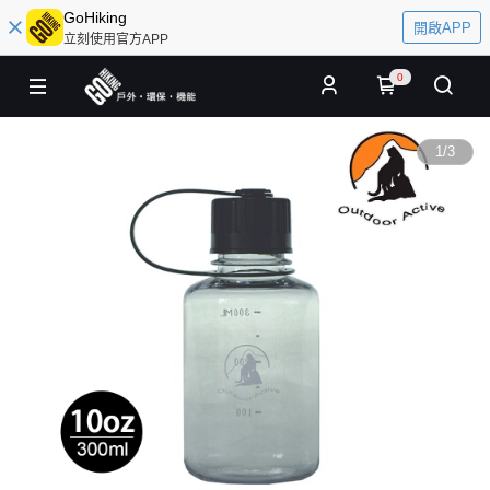
GoHiking
開啟APP
立刻使用官方APP
0
1
/
3