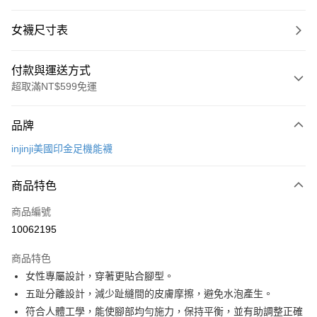
女襪尺寸表
付款與運送方式
超取滿NT$599免運
付款方式
品牌
信用卡一次付款
injinji美國印金足機能襪
超商取貨付款
商品特色
LINE Pay
商品編號
Apple Pay
10062195
街口支付
商品特色
悠遊付
女性專屬設計，穿著更貼合腳型。
Google Pay
五趾分離設計，減少趾縫間的皮膚摩擦，避免水泡產生。
符合人體工學，能使腳部均勻施力，保持平衡，並有助調整正確