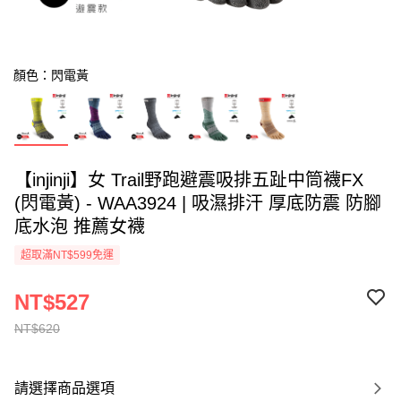
顏色：閃電黃
【injinji】女 Trail野跑避震吸排五趾中筒襪FX
(閃電黃) - WAA3924 | 吸濕排汗 厚底防震 防腳
底水泡 推薦女襪
超取滿NT$599免運
NT$527
NT$620
請選擇商品選項