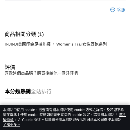
客服
商品相關分類 (1)
INJINJI美國印金足機能襪
Women's Trail女性野跑系列
評價
喜歡這個商品嗎？購買後給他一個好評吧
本分類熱銷
全站排行
本網站中使用 cookie，欲查詢有關本網站使用 cookie 方式之詳情，及若您不希
熱門標籤
望在電腦上使用 cookie 時應如何變更電腦的 cookie 設定，請參閱本網站「
隱私
權條款
」之 Cookie 聲明。您繼續使用本網站即表示您同意本公司得按本網站使
用條款之 Cookie 聲明使用 cookie。
了解更多 >