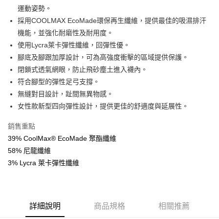
全盈+PAY
運動姿勢。
AFTEE先享後付
採用COOLMAX EcoMade環保再生纖維，提供最佳的吸濕排汗
相關說明
機能，並強化耐磨性及耐用度。
【關於「AFTEE先享後付」】
使用Lycra萊卡彈性纖維，回彈性優。
ATM付款
AFTEE先享後付是「在收到商品之後才付款」的支付方式。 讓您購物簡單
腳底及腳跟加厚設計，可為高強度衝擊的區域提供保護。
便利好安心！
１．簡單：不需註冊會員、不需綁卡、不需儲值。
閉鎖式透氣網眼，防止飛砂塵土進入襪內。
運送方式
２．便利：只要手機號碼，簡訊認證，即可結帳。
符合腳型的彈性足弓支撐。
３．安心：先確認商品／服務後，再付款。
全家取貨付款
無縫對目設計，趾間無異物感。
每筆NT$60，滿NT$599(含以上)免運費
【「AFTEE先享後付」結帳流程】
女性款新型四向彈性設計，提供更佳的舒適度與延展性。
１．於結帳方式選擇「AFTEE先享後付」後，將跳轉至「AFTEE先享後付」
付款後全家取貨
結帳頁面，進行簡訊認證並確認金額後，即可完成結帳。
銷售重點
２．訂單成立數日內，您將收到繳費通知簡訊。
每筆NT$60，滿NT$599(含以上)免運費
39% CoolMax® EcoMade 聚酯纖維
３．收到繳費通知簡訊後14天內，點擊此簡訊中的連結，可透過四大超商／
ATM／網路銀行／等多元方式進行付款，方視為交易完成。
58% 尼龍纖維
萊爾富取貨付款
※ 請注意：結帳手續完成當下不需立刻繳費，但若您需要取消訂單，請聯絡
3% Lycra 萊卡彈性纖維
每筆NT$60，滿NT$799(含以上)免運費
購買商品的店家。未經商家同意取消之訂單仍視為有效，需透過AFTEE先享
後付繳納相關費用。
付款後萊爾富取貨
※ 交易是否成功請以「AFTEE先享後付 」之結帳頁面顯示為準，若有關於
是否繳費成功／繳費後需取消欲退款等相關疑問，請聯繫「AFTEE先享後付
每筆NT$60，滿NT$799(含以上)免運費
客戶支援中心」
https://netprotections.freshdesk.com/support/home
詳細說明
商品規格
相關推薦
7-11取貨付款
【注意事項】