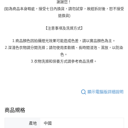
謝謝您！
(如為商品本身暇疵，接受七日內換貨，請勿試穿，故經拆封後，恕不接受
退換貨)
【注意事項及洗滌方式】
1.商品顏色因拍攝燈光效果可能造成色差，請以實品顏色為主。
2.深淺色衣物請分開洗滌；請勿使用柔軟精、長時間浸泡、濕放，以防染
色。
3.衣物洗滌和保養方式請參考商品洗標。
顯示電腦版詳細說明
商品規格
產地
中國